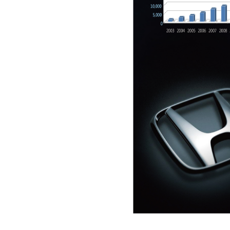
108年小型農具補助
Honda Taiwan 動力產
品事業部成立
【二輪】Honda
Motorcycle夏日逐風新
車試乘會
世界為你開路All NEW
HR-V全新登場
五門掀背Honda FIT完
美勝出 九度奪冠「最
佳國產小型車」
2019年式Honda NSX
東瀛超跑現量登場
邁向40萬車主 Honda
盛大獻禮
《好康大聲公》送您
豬年金包袋好運跟著來
~滿額送您豬公仔錢錢
一直來