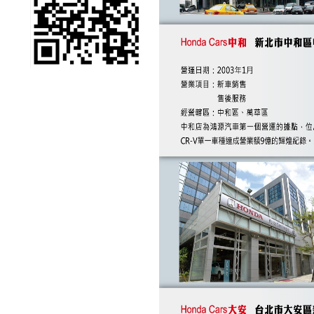
汽車滿額禮&試乘好禮
送送送
《好康大聲公-汽車》
好康再一波~滿額禮大
放送
《好康大聲公-汽車》
防疫優先~回廠消費送
~乾洗手保護你我
Honda NEW FIT
e:HEV 電驅雙動能引
領潮流重磅登場
《好康大聲公》汽車
回廠滿額加碼送送送~
《好康大聲公》重機
年終回廠大方送~滿額
好禮等您拿
《好康大聲公》汽車
年終回廠大方送~滿額
好禮等您拿
Honda Motorcycle
Chungher 全新據點開
始營運
ALL NEW FIT融合
「用之美」完美演繹
「移動簡約美學」