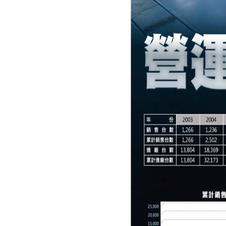
Taiwan 2019 旅夏購車
專案 活動開跑
Honda Cars
Chaozhou 即日起正式
開幕
HONDA F1捷報 !! 奪
下Hybrid 動力時代首
勝
【二輪】Honda
Motorcycle 守護 奔馳
夢想 2019夏季健檢服
務活動開跑
Honda 全車系夏日禮
讚活動 抽出百萬現金
好禮
Honda Taiwan 擴大捐
贈汽機車輛 打造汽車
工業技識人材
Honda Care + 「夏雪
了」涼夏之旅 說走就
走
【動力產品】買
Honda產品送好禮三選
一
【動力產品】農委會