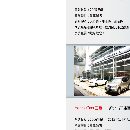
SRS安全輔助氣囊重
要通知
ALL NEW FIT 融合
「用之美」完美演繹
「移動簡約美學」 即
日起全國銷售據點預接
活動正式起跑
家庭商務首選ALL
NEW ODYSSEY霸氣
登場
《好康大聲公》來店
試乘~送您精美好禮
Honda Cars 三重 即
日起擴大營業正式開
幕，提供Honda優質商
品及安心服務
家庭商務首選~ALL
NEW ODYSSEY 1月
19日展開預售
《好康大聲公》送您
牛年金包袋好運跟著來
~滿額還有牛年公仔送
給您~~
《好康大聲公》進廠
消費滿額送~送您2021