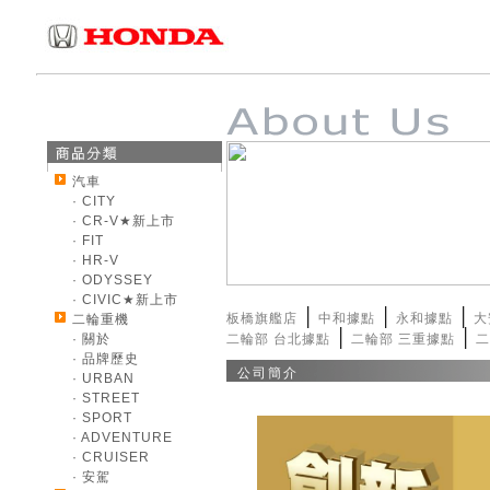
汽車
· CITY
· CR-V★新上市
· FIT
· HR-V
· ODYSSEY
· CIVIC★新上市
│
│
│
板橋旗艦店
中和據點
永和據點
大
二輪重機
│
│
· 關於
二輪部 台北據點
二輪部 三重據點
二
· 品牌歷史
公司簡介
· URBAN
· STREET
· SPORT
· ADVENTURE
· CRUISER
· 安駕