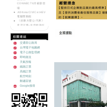
CONNECT 8月嶄新登
場
All-New CIVIC e:HEV
電驅雙動能
《好康大聲公-汽車》
來店試乘~送您精美好
禮
《好康大聲公》滿額
好禮送一波~邀請您回
廠
交通部公路局
《好康大聲公-汽車》
來店試乘~送您精美好
台灣電子地圖網
禮
電子公路監理網
《好康大聲公》
即時路況
MOTORCYCLE交車禮
天氣預報
送您限量收納組
鐵路訂票
Honda NEW HR-V發
高鐵訂票
表首週突破500台訂單
航空時刻
Honda ALL NEW HR-
郵遞區號
V跨界浪潮勢不可擋 訂
Google搜尋
單突破2200張!!
《好康大聲公-汽車》
炎熱退散!! 汽車試乘好
禮送您遮陽簾
《好康大聲公-汽車》