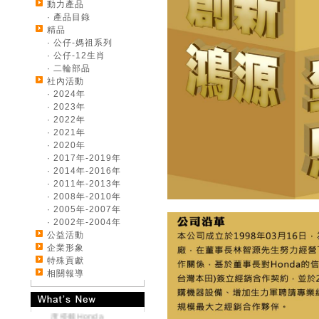
動力產品
· 產品目錄
精品
· 公仔-媽祖系列
· 公仔-12生肖
· 二輪部品
社內活動
· 2024年
· 2023年
· 2022年
· 2021年
· 2020年
· 2017年-2019年
· 2014年-2016年
《好康大聲公-汽車》
· 2011年-2013年
來店試乘~送您開運好
· 2008年-2010年
禮
· 2005年-2007年
《好康大聲公-汽車》
· 2002年-2004年
交車送您精美好禮~
公益活動
《好康大聲公-汽車》
企業形象
來店試乘~送您精美好
特殊貢獻
禮
相關報導
全新世代 CR-V 優雅
自信旅程即將啟航 首
度搭載Honda