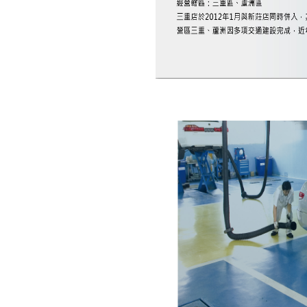
桌曆/年曆
《好康大聲公》來店
試乘~送您精美好禮
狂賀!! 二輪三重店業績
創新高
《好康大聲公》
HONDA創意繪圖比賽
《好康大聲公》來店
試乘~送您精美好禮
《好康大聲公》回廠
保養使用振興券消費~
送您精美好禮
《好康大聲公》二輪
交車禮~送您露營燈
All New CR-V驅動心
力量 Start your
engine
《好康大聲公》好禮
滿額限量送~送您環保
傘套實用方便
《好康大聲公》送您
鼠年金包袋好運跟著來
~滿額還有鼠年公仔送
給您~~
【二輪】Honda