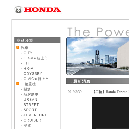
汽車
· CITY
· CR-V★新上市
· FIT
· HR-V
· ODYSSEY
· CIVIC★新上市
．最新消息
二輪重機
· 關於
2019/8/30
【二輪】Honda Taiwa
· 品牌歷史
· URBAN
· STREET
· SPORT
· ADVENTURE
· CRUISER
· 安駕