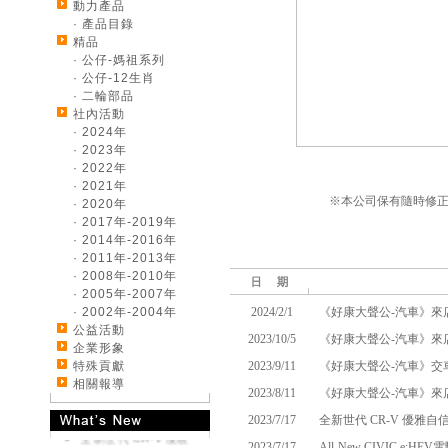
動力產品
· 產品目錄
精品
· 公仔-媽祖系列
· 公仔-12生肖
· 二輪部品
社內活動
· 2024年
· 2023年
· 2022年
· 2021年
※本公司保有隨時修正、
· 2020年
· 2017年-2019年
· 2014年-2016年
· 2011年-2013年
· 2008年-2010年
《好康大聲公-汽車》
· 2005年-2007年
來店試乘~送您開運好
· 2002年-2004年
2024/2/1
《好康大聲公-汽車》來
禮
公益活動
2023/10/5
《好康大聲公-汽車》來
《好康大聲公-汽車》
企業形象
交車送您精美好禮~
特殊貢獻
2023/9/11
《好康大聲公-汽車》交
《好康大聲公-汽車》
相關報導
2023/8/11
《好康大聲公-汽車》來
來店試乘~送您精美好
禮
2023/7/17
全新世代 CR-V 優雅自
全新世代 CR-V 優雅
2023/7/17
All-New CIVIC e:H