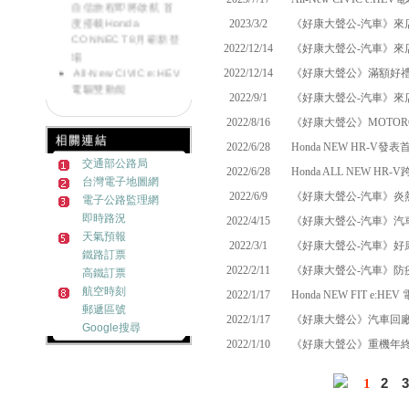
自信旅程即將啟航 首
度搭載Honda
2023/3/2
《好康大聲公-汽車》來
CONNECT 8月嶄新登
2022/12/14
《好康大聲公-汽車》來
場
All-New CIVIC e:HEV
2022/12/14
《好康大聲公》滿額好
電驅雙動能
2022/9/1
《好康大聲公-汽車》來
《好康大聲公-汽車》
來店試乘~送您精美好
2022/8/16
《好康大聲公》MOTOR
禮
2022/6/28
Honda NEW HR-V發
《好康大聲公》滿額
交通部公路局
好禮送一波~邀請您回
2022/6/28
Honda ALL NEW H
台灣電子地圖網
廠
2022/6/9
《好康大聲公-汽車》炎
《好康大聲公-汽車》
電子公路監理網
來店試乘~送您精美好
即時路況
2022/4/15
《好康大聲公-汽車》汽
禮
天氣預報
2022/3/1
《好康大聲公-汽車》好
《好康大聲公》
鐵路訂票
MOTORCYCLE交車禮
2022/2/11
《好康大聲公-汽車》防
高鐵訂票
送您限量收納組
航空時刻
2022/1/17
Honda NEW FIT e
Honda NEW HR-V發
郵遞區號
表首週突破500台訂單
2022/1/17
《好康大聲公》汽車回
Google搜尋
Honda ALL NEW HR-
2022/1/10
《好康大聲公》重機年
V跨界浪潮勢不可擋 訂
單突破2200張!!
《好康大聲公-汽車》
2
3
1
炎熱退散!! 汽車試乘好