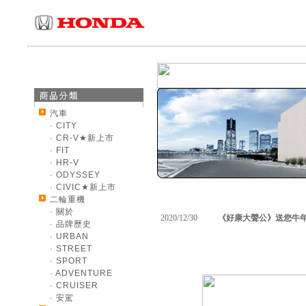
汽車
· CITY
· CR-V★新上市
· FIT
· HR-V
· ODYSSEY
· CIVIC★新上市
．最新消息
二輪重機
· 關於
2020/12/30
《好康大聲公》送您牛年
· 品牌歷史
· URBAN
· STREET
· SPORT
· ADVENTURE
· CRUISER
· 安駕