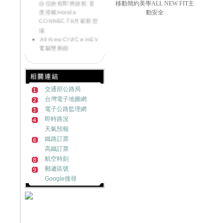
自信旅程即將啟航 首
移動簡約美學ALL NEW FIT主
度搭載Honda
動安全
CONNECT 8月嶄新登
場
All-New CIVIC e:HEV
電驅雙動能
《好康大聲公-汽車》
來店試乘~送您精美好
禮
《好康大聲公》滿額
交通部公路局
好禮送一波~邀請您回
台灣電子地圖網
廠
《好康大聲公-汽車》
電子公路監理網
來店試乘~送您精美好
即時路況
禮
天氣預報
《好康大聲公》
鐵路訂票
MOTORCYCLE交車禮
高鐵訂票
送您限量收納組
航空時刻
Honda NEW HR-V發
郵遞區號
表首週突破500台訂單
Google搜尋
Honda ALL NEW HR-
V跨界浪潮勢不可擋 訂
單突破2200張!!
《好康大聲公-汽車》
炎熱退散!! 汽車試乘好