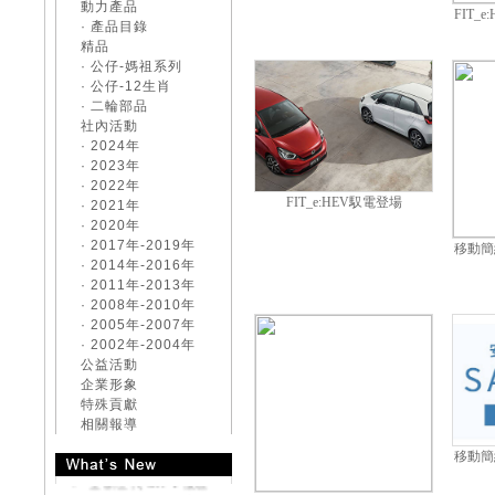
動力產品
FIT_
· 產品目錄
精品
· 公仔-媽祖系列
· 公仔-12生肖
· 二輪部品
社內活動
· 2024年
· 2023年
· 2022年
FIT_e:HEV馭電登場
· 2021年
· 2020年
· 2017年-2019年
移動簡約
· 2014年-2016年
· 2011年-2013年
· 2008年-2010年
《好康大聲公-汽車》
· 2005年-2007年
來店試乘~送您開運好
· 2002年-2004年
禮
公益活動
《好康大聲公-汽車》
企業形象
交車送您精美好禮~
特殊貢獻
《好康大聲公-汽車》
相關報導
來店試乘~送您精美好
移動簡約
禮
全新世代 CR-V 優雅