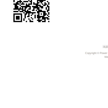
禮送您遮陽簾
《好康大聲公-汽車》
汽車滿額禮&試乘好禮
送送送
《好康大聲公-汽車》
好康再一波~滿額禮大
放送
《好康大聲公-汽車》
防疫優先~回廠消費送
~乾洗手保護你我
Honda NEW FIT
鴻源
e:HEV 電驅雙動能引
領潮流重磅登場
Copyright © Power 
We
《好康大聲公》汽車
回廠滿額加碼送送送~
《好康大聲公》重機
年終回廠大方送~滿額
好禮等您拿
《好康大聲公》汽車
年終回廠大方送~滿額
好禮等您拿
Honda Motorcycle
Chungher 全新據點開
始營運
ALL NEW FIT融合