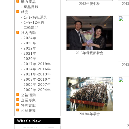
動力產品
2013年慶中秋
20
· 產品目錄
精品
· 公仔-媽祖系列
· 公仔-12生肖
· 二輪部品
社內活動
· 2024年
· 2023年
· 2022年
2013年母親節餐會
· 2021年
· 2020年
· 2017年-2019年
20
· 2014年-2016年
· 2011年-2013年
· 2008年-2010年
《好康大聲公-汽車》
· 2005年-2007年
來店試乘~送您開運好
· 2002年-2004年
禮
公益活動
《好康大聲公-汽車》
企業形象
交車送您精美好禮~
特殊貢獻
《好康大聲公-汽車》
相關報導
來店試乘~送您精美好
2013年年早會
禮
全新世代 CR-V 優雅