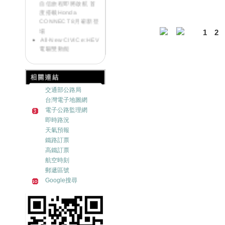
自信旅程即將啟航 首
度搭載Honda
CONNECT 8月嶄新登
場
1
2
All-New CIVIC e:HEV
電驅雙動能
《好康大聲公-汽車》
來店試乘~送您精美好
禮
《好康大聲公》滿額
交通部公路局
好禮送一波~邀請您回
台灣電子地圖網
廠
《好康大聲公-汽車》
電子公路監理網
來店試乘~送您精美好
即時路況
禮
天氣預報
《好康大聲公》
鐵路訂票
MOTORCYCLE交車禮
高鐵訂票
送您限量收納組
航空時刻
Honda NEW HR-V發
郵遞區號
表首週突破500台訂單
Google搜尋
Honda ALL NEW HR-
V跨界浪潮勢不可擋 訂
單突破2200張!!
《好康大聲公-汽車》
炎熱退散!! 汽車試乘好