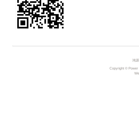
禮送您遮陽簾
《好康大聲公-汽車》
汽車滿額禮&試乘好禮
送送送
《好康大聲公-汽車》
好康再一波~滿額禮大
放送
《好康大聲公-汽車》
防疫優先~回廠消費送
~乾洗手保護你我
Honda NEW FIT
鴻源
e:HEV 電驅雙動能引
領潮流重磅登場
Copyright © Power 
We
《好康大聲公》汽車
回廠滿額加碼送送送~
《好康大聲公》重機
年終回廠大方送~滿額
好禮等您拿
《好康大聲公》汽車
年終回廠大方送~滿額
好禮等您拿
Honda Motorcycle
Chungher 全新據點開
始營運
ALL NEW FIT融合