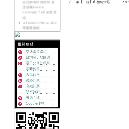
自信旅程即將啟航 首
2017年【二輪】山貂角燈塔
20
度搭載Honda
CONNECT 8月嶄新登
場
All-New CIVIC e:HEV
電驅雙動能
《好康大聲公-汽車》
來店試乘~送您精美好
禮
《好康大聲公》滿額
交通部公路局
好禮送一波~邀請您回
台灣電子地圖網
廠
《好康大聲公-汽車》
電子公路監理網
來店試乘~送您精美好
即時路況
禮
天氣預報
《好康大聲公》
鐵路訂票
MOTORCYCLE交車禮
高鐵訂票
送您限量收納組
航空時刻
Honda NEW HR-V發
郵遞區號
表首週突破500台訂單
Google搜尋
Honda ALL NEW HR-
V跨界浪潮勢不可擋 訂
單突破2200張!!
《好康大聲公-汽車》
炎熱退散!! 汽車試乘好