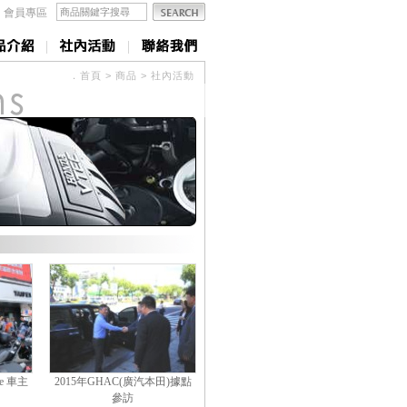
．
會員專區
|
|
．
首頁
> 商品 > 社內活動
le 車主
2015年GHAC(廣汽本田)據點
參訪