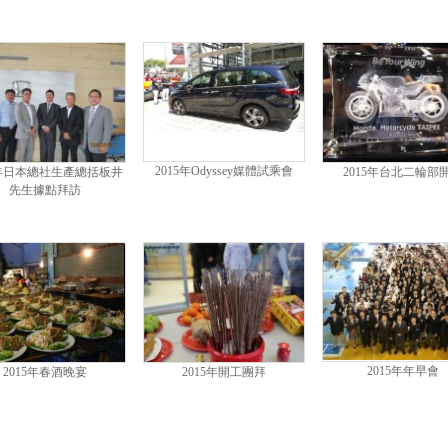
2015年Odyssey媒體試乘會
5年日本總社生產總括板井
2015年台北二輪部
先生據點拜訪
2015年年早會
2015年春酒晚宴
2015年開工團拜