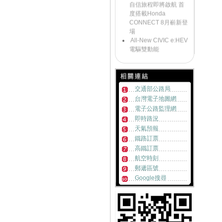
自信旅程即將啟航 首
度搭載Honda
CONNECT 8月嶄新登
場
All-New CIVIC e:HEV
電驅雙動能
《好康大聲公-汽車》
來店試乘~送您精美好
禮
《好康大聲公》滿額
交通部公路局
好禮送一波~邀請您回
台灣電子地圖網
廠
《好康大聲公-汽車》
電子公路監理網
來店試乘~送您精美好
即時路況
禮
天氣預報
《好康大聲公》
鐵路訂票
MOTORCYCLE交車禮
高鐵訂票
送您限量收納組
航空時刻
Honda NEW HR-V發
郵遞區號
表首週突破500台訂單
Google搜尋
Honda ALL NEW HR-
V跨界浪潮勢不可擋 訂
單突破2200張!!
《好康大聲公-汽車》
炎熱退散!! 汽車試乘好