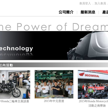
會員登入
．
加入會員
|
|
 社內活動
2015年中元普渡
5年Honda二輪車主座談會
2015年Honda Motorcyc
活動之南寮旅