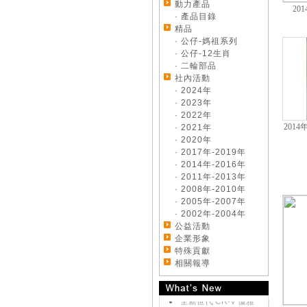
動力產品
20
· 產品目錄
精品
· 公仔-媽祖系列
· 公仔-12生肖
· 二輪部品
社內活動
· 2024年
· 2023年
· 2022年
201
· 2021年
· 2020年
· 2017年-2019年
· 2014年-2016年
· 2011年-2013年
· 2008年-2010年
《好康大聲公-汽車》
· 2005年-2007年
來店試乘~送您開運好
· 2002年-2004年
禮
公益活動
《好康大聲公-汽車》
企業形象
交車送您精美好禮~
特殊貢獻
《好康大聲公-汽車》
相關報導
來店試乘~送您精美好
禮
全新世代 CR-V 優雅