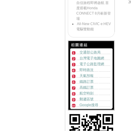
自信旅程即將啟航 首
度搭載Honda
CONNECT 8月嶄新登
場
All-New CIVIC e:HEV
電驅雙動能
《好康大聲公-汽車》
來店試乘~送您精美好
禮
《好康大聲公》滿額
交通部公路局
好禮送一波~邀請您回
台灣電子地圖網
廠
《好康大聲公-汽車》
電子公路監理網
來店試乘~送您精美好
即時路況
禮
天氣預報
《好康大聲公》
鐵路訂票
MOTORCYCLE交車禮
高鐵訂票
送您限量收納組
航空時刻
Honda NEW HR-V發
郵遞區號
表首週突破500台訂單
Google搜尋
Honda ALL NEW HR-
V跨界浪潮勢不可擋 訂
單突破2200張!!
《好康大聲公-汽車》
炎熱退散!! 汽車試乘好