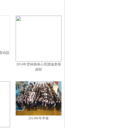
義育幼院
2014年雲林縣身心照護協會感
謝狀
2014年年早會