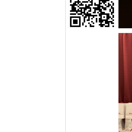
Honda NEW HR-V發
表首週突破500台訂單
Honda ALL NEW HR-
V跨界浪潮勢不可擋 訂
單突破2200張!!
《好康大聲公-汽車》
炎熱退散!! 汽車試乘好
禮送您遮陽簾
《好康大聲公-汽車》
汽車滿額禮&試乘好禮
送送送
《好康大聲公-汽車》
好康再一波~滿額禮大
放送
《好康大聲公-汽車》
防疫優先~回廠消費送
~乾洗手保護你我
Honda NEW FIT
e:HEV 電驅雙動能引
領潮流重磅登場
《好康大聲公》汽車
回廠滿額加碼送送送~
《好康大聲公》重機
年終回廠大方送~滿額
好禮等您拿