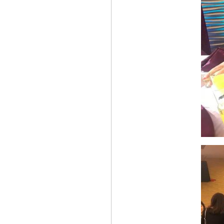
engine
《好康大聲公》好禮
滿額限量送~送您環保
傘套實用方便
《好康大聲公》送您
鼠年金包袋好運跟著來
~滿額還有鼠年公仔送
給您~~
【二輪】Honda
Taiwan 2019 旅夏購車
專案 活動開跑
Honda Cars
Chaozhou 即日起正式
開幕
HONDA F1捷報 !! 奪
下Hybrid 動力時代首
勝
【二輪】Honda
Motorcycle 守護 奔馳
夢想 2019夏季健檢服
務活動開跑
Honda 全車系夏日禮
讚活動 抽出百萬現金
好禮
Honda Taiwan 擴大捐