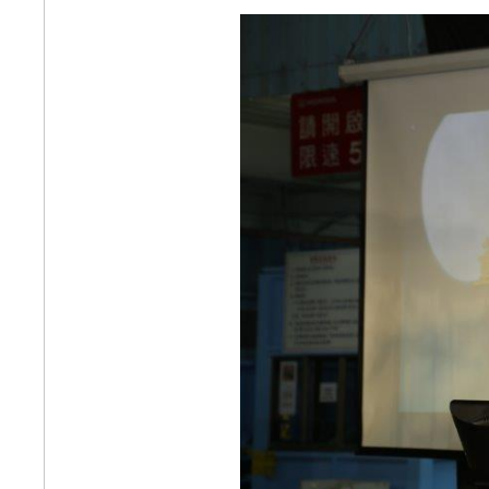
HONDA F1捷報 !! 奪
下Hybrid 動力時代首
勝
【二輪】Honda
Motorcycle 守護 奔馳
夢想 2019夏季健檢服
務活動開跑
Honda 全車系夏日禮
讚活動 抽出百萬現金
好禮
Honda Taiwan 擴大捐
贈汽機車輛 打造汽車
工業技識人材
Honda Care + 「夏雪
了」涼夏之旅 說走就
走
【動力產品】買
Honda產品送好禮三選
一
【動力產品】農委會
108年小型農具補助
Honda Taiwan 動力產
品事業部成立
【二輪】Honda
Motorcycle夏日逐風新