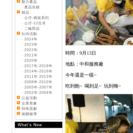
來店試乘~送您精美好
動力產品
禮
· 產品目錄
《好康大聲公》滿額
精品
好禮送一波~邀請您回
· 公仔-媽祖系列
廠
· 公仔-12生肖
《好康大聲公-汽車》
· 二輪部品
來店試乘~送您精美好
社內活動
禮
· 2024年
《好康大聲公》
· 2023年
MOTORCYCLE交車禮
· 2022年
時間：9月13日
送您限量收納組
· 2021年
Honda NEW HR-V發
· 2020年
地點：中和服務廠
表首週突破500台訂單
· 2017年-2019年
Honda ALL NEW HR-
· 2014年-2016年
今年還是一樣~
V跨界浪潮勢不可擋 訂
· 2011年-2013年
單突破2200張!!
· 2008年-2010年
吃到飽~ 喝到足~ 玩到嗨~
《好康大聲公-汽車》
· 2005年-2007年
炎熱退散!! 汽車試乘好
· 2002年-2004年
禮送您遮陽簾
公益活動
《好康大聲公-汽車》
企業形象
汽車滿額禮&試乘好禮
特殊貢獻
送送送
相關報導
《好康大聲公-汽車》
好康再一波~滿額禮大
放送