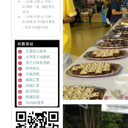
《好康大聲公-汽車》
防疫優先~回廠消費送
~乾洗手保護你我
Honda NEW FIT
e:HEV 電驅雙動能引
領潮流重磅登場
《好康大聲公》汽車
回廠滿額加碼送送送~
《好康大聲公》重機
年終回廠大方送~滿額
交通部公路局
好禮等您拿
台灣電子地圖網
《好康大聲公》汽車
電子公路監理網
年終回廠大方送~滿額
即時路況
好禮等您拿
Honda Motorcycle
天氣預報
Chungher 全新據點開
鐵路訂票
始營運
高鐵訂票
ALL NEW FIT融合
航空時刻
「用之美」完美演繹
郵遞區號
「移動簡約美學」
Google搜尋
SRS安全輔助氣囊重
要通知
ALL NEW FIT 融合
「用之美」完美演繹
「移動簡約美學」 即