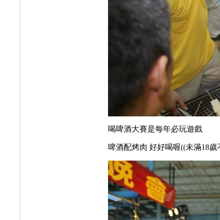
喝啤酒大賽是每年必玩遊戲
啤酒配烤肉 好好喝喔((未滿18歲