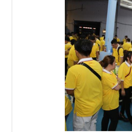
《好康大聲公》
HONDA創意繪圖比賽
《好康大聲公》來店
試乘~送您精美好禮
《好康大聲公》回廠
保養使用振興券消費~
送您精美好禮
《好康大聲公》二輪
交車禮~送您露營燈
All New CR-V驅動心
力量 Start your
engine
《好康大聲公》好禮
滿額限量送~送您環保
傘套實用方便
《好康大聲公》送您
鼠年金包袋好運跟著來
~滿額還有鼠年公仔送
給您~~
【二輪】Honda
Taiwan 2019 旅夏購車
專案 活動開跑
Honda Cars
Chaozhou 即日起正式
開幕