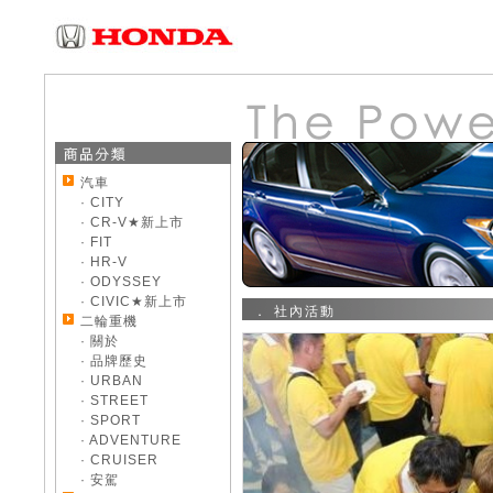
《好康大聲公-汽車》
汽車
來店試乘~送您開運好
· CITY
禮
· CR-V★新上市
《好康大聲公-汽車》
· FIT
交車送您精美好禮~
· HR-V
《好康大聲公-汽車》
· ODYSSEY
來店試乘~送您精美好
· CIVIC★新上市
． 社內活動
禮
二輪重機
全新世代 CR-V 優雅
· 關於
自信旅程即將啟航 首
· 品牌歷史
度搭載Honda
· URBAN
CONNECT 8月嶄新登
· STREET
場
· SPORT
All-New CIVIC e:HEV
· ADVENTURE
電驅雙動能
· CRUISER
《好康大聲公-汽車》
· 安駕