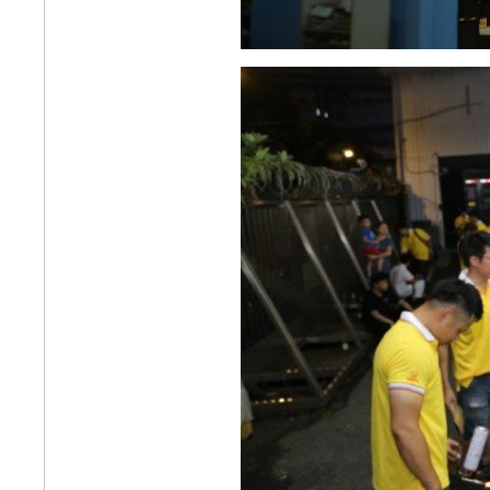
車試乘會
世界為你開路All NEW
HR-V全新登場
五門掀背Honda FIT完
美勝出 九度奪冠「最
佳國產小型車」
2019年式Honda NSX
東瀛超跑現量登場
邁向40萬車主 Honda
盛大獻禮
《好康大聲公》送您
豬年金包袋好運跟著來
~滿額送您豬公仔錢錢
一直來