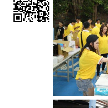
日起全國銷售據點預接
活動正式起跑
家庭商務首選ALL
NEW ODYSSEY霸氣
登場
《好康大聲公》來店
試乘~送您精美好禮
Honda Cars 三重 即
日起擴大營業正式開
幕，提供Honda優質商
品及安心服務
家庭商務首選~ALL
NEW ODYSSEY 1月
19日展開預售
《好康大聲公》送您
牛年金包袋好運跟著來
~滿額還有牛年公仔送
給您~~
《好康大聲公》進廠
消費滿額送~送您2021
桌曆/年曆
《好康大聲公》來店
試乘~送您精美好禮
狂賀!! 二輪三重店業績
創新高