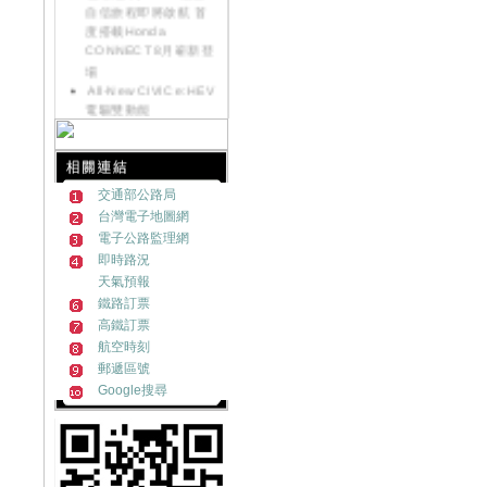
自信旅程即將啟航 首
度搭載Honda
CONNECT 8月嶄新登
場
All-New CIVIC e:HEV
電驅雙動能
《好康大聲公-汽車》
來店試乘~送您精美好
禮
《好康大聲公》滿額
交通部公路局
好禮送一波~邀請您回
台灣電子地圖網
廠
電子公路監理網
《好康大聲公-汽車》
即時路況
來店試乘~送您精美好
禮
天氣預報
《好康大聲公》
鐵路訂票
MOTORCYCLE交車禮
高鐵訂票
送您限量收納組
航空時刻
Honda NEW HR-V發
郵遞區號
表首週突破500台訂單
Google搜尋
Honda ALL NEW HR-
V跨界浪潮勢不可擋 訂
單突破2200張!!
《好康大聲公-汽車》
炎熱退散!! 汽車試乘好