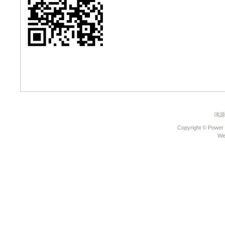
禮送您遮陽簾
《好康大聲公-汽車》
汽車滿額禮&試乘好禮
送送送
《好康大聲公-汽車》
好康再一波~滿額禮大
放送
《好康大聲公-汽車》
防疫優先~回廠消費送
~乾洗手保護你我
Honda NEW FIT
e:HEV 電驅雙動能引
領潮流重磅登場
鴻源
《好康大聲公》汽車
Copyright © Power 
回廠滿額加碼送送送~
We
《好康大聲公》重機
年終回廠大方送~滿額
好禮等您拿
《好康大聲公》汽車
年終回廠大方送~滿額
好禮等您拿
Honda Motorcycle
Chungher 全新據點開
始營運
ALL NEW FIT融合