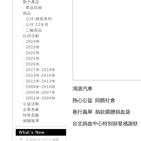
動力產品
· 產品目錄
精品
· 公仔-媽祖系列
· 公仔-12生肖
· 二輪部品
社內活動
· 2024年
· 2023年
· 2022年
· 2021年
· 2020年
· 2017年-2019年
· 2014年-2016年
· 2011年-2013年
· 2008年-2010年
鴻源汽車
《好康大聲公-汽車》
· 2005年-2007年
來店試乘~送您開運好
· 2002年-2004年
熱心公益 回饋社會
禮
公益活動
《好康大聲公-汽車》
企業形象
善行義舉 捐款購贈捐血袋
交車送您精美好禮~
特殊貢獻
《好康大聲公-汽車》
相關報導
台北捐血中心特別頒發感謝狀
來店試乘~送您精美好
禮
全新世代 CR-V 優雅