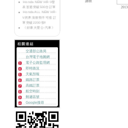
Honda NEW HR-V發
謝狀
表首週突破500台訂單
20
Honda ALL NEW HR-
V跨界浪潮勢不可擋 訂
單突破2200張!!
《好康大聲公-汽車》
炎熱退散!! 汽車試乘好
禮送您遮陽簾
《好康大聲公-汽車》
汽車滿額禮&試乘好禮
交通部公路局
送送送
台灣電子地圖網
《好康大聲公-汽車》
好康再一波~滿額禮大
電子公路監理網
放送
即時路況
《好康大聲公-汽車》
天氣預報
防疫優先~回廠消費送
鐵路訂票
~乾洗手保護你我
高鐵訂票
Honda NEW FIT
航空時刻
e:HEV 電驅雙動能引
郵遞區號
領潮流重磅登場
Google搜尋
《好康大聲公》汽車
回廠滿額加碼送送送~
《好康大聲公》重機
年終回廠大方送~滿額
好禮等您拿