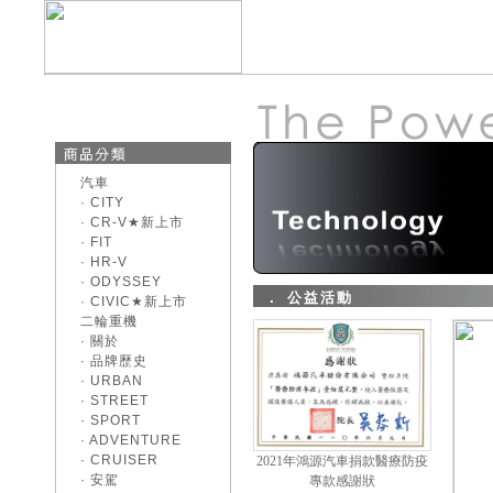
汽車
· CITY
· CR-V★新上市
· FIT
· HR-V
· ODYSSEY
． 公益活動
· CIVIC★新上市
二輪重機
· 關於
· 品牌歷史
· URBAN
· STREET
· SPORT
· ADVENTURE
《好康大聲公-汽車》
· CRUISER
2021年鴻源汽車捐款醫療防疫
來店試乘~送您開運好
· 安駕
專款感謝狀