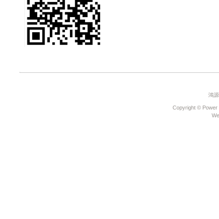
《好康大聲公》汽車
年終回廠大方送~滿額
好禮等您拿
Honda Motorcycle
Chungher 全新據點開
始營運
ALL NEW FIT融合
「用之美」完美演繹
「移動簡約美學」
SRS安全輔助氣囊重
要通知
鴻源
ALL NEW FIT 融合
「用之美」完美演繹
Copyright © Power 
We
「移動簡約美學」 即
日起全國銷售據點預接
活動正式起跑
家庭商務首選ALL
NEW ODYSSEY霸氣
登場
《好康大聲公》來店
試乘~送您精美好禮
Honda Cars 三重 即
日起擴大營業正式開
幕，提供Honda優質商
品及安心服務