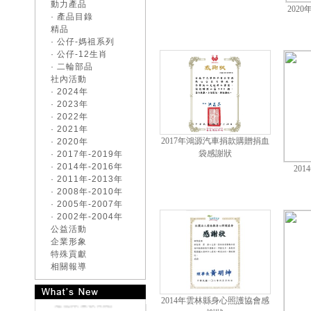
禮
動力產品
202
《好康大聲公-汽車》
· 產品目錄
交車送您精美好禮~
精品
《好康大聲公-汽車》
· 公仔-媽祖系列
來店試乘~送您精美好
· 公仔-12生肖
禮
· 二輪部品
全新世代 CR-V 優雅
社內活動
自信旅程即將啟航 首
· 2024年
度搭載Honda
· 2023年
CONNECT 8月嶄新登
· 2022年
場
· 2021年
All-New CIVIC e:HEV
2017年鴻源汽車捐款購贈捐血
· 2020年
電驅雙動能
袋感謝狀
· 2017年-2019年
《好康大聲公-汽車》
· 2014年-2016年
20
來店試乘~送您精美好
· 2011年-2013年
禮
· 2008年-2010年
《好康大聲公》滿額
· 2005年-2007年
好禮送一波~邀請您回
· 2002年-2004年
廠
公益活動
《好康大聲公-汽車》
企業形象
來店試乘~送您精美好
特殊貢獻
禮
相關報導
《好康大聲公》
MOTORCYCLE交車禮
送您限量收納組
2014年雲林縣身心照護協會感